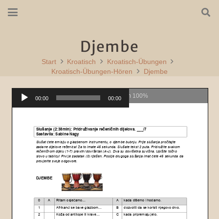
Djembe
Start
Kroatisch
Kroatisch-Übungen
Kroatisch-Übungen-Hören
Djembe
Audio-
Page
1
/
2
Zoom
100%
00:00
00:00
Player