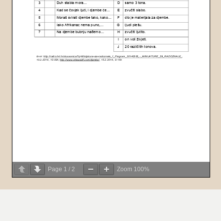
Page
1
/
2
Zoom
100%